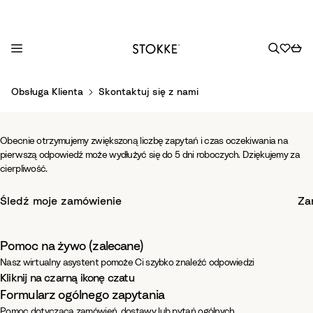
S
Obsługa Klienta
Skontaktuj się z nami
k
i
p
Obecnie otrzymujemy zwiększoną liczbę zapytań i czas oczekiwania na
t
pierwszą odpowiedź może wydłużyć się do 5 dni roboczych. Dziękujemy za
o
cierpliwość.
C
-
Pomoc i wsparcie
o
Śledź moje zamówienie
Za
n
-
Chętnie Cię wysłuchamy.
t
Pomoc na żywo (zalecane)
e
Nasz wirtualny asystent pomoże Ci szybko znaleźć odpowiedzi
n
Kliknij na czarną ikonę czatu
t
Formularz ogólnego zapytania
Pomoc dotycząca zamówień, dostawy lub pytań ogólnych