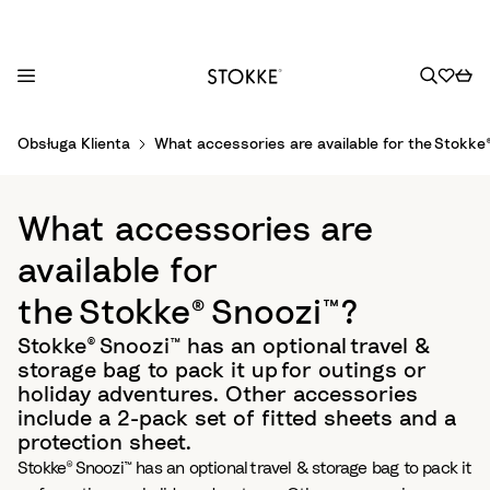
S
Obsługa Klienta
What accessories are available for the Stokke®
k
i
p
What accessories are
t
o
available for
C
the Stokke® Snoozi™?​
o
n
Stokke® Snoozi™ has an optional travel &
t
storage bag to pack it up for outings or
e
holiday adventures. Other accessories
n
include a 2-pack set of fitted sheets and a
t
protection sheet.​
Stokke® Snoozi™ has an optional travel & storage bag to pack it