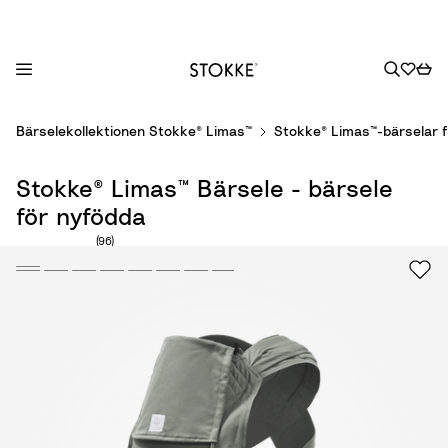
S
Bärselekollektionen Stokke® Limas™
Stokke® Limas™-bärselar f
k
i
Stokke® Limas™ Bärsele - bärsele
p
t
för nyfödda
o
Antal recensioner: 96
(96)
C
o
n
t
e
n
t