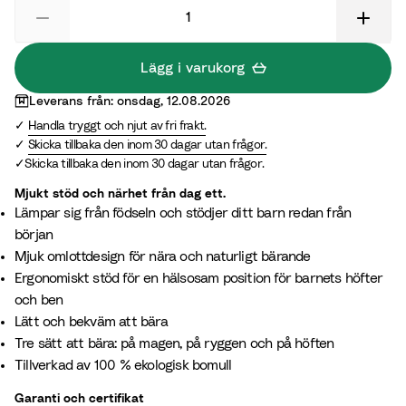
e
c
l
r
r
o
B
d
G
t
e
L
Lägg i varukorg
r
t
i
i
Leverans från: onsdag, 12.08.2026
e
a
g
l
Handla tryggt och njut av fri frakt.
e
e
a
Skicka tillbaka den inom 30 dagar utan frågor.
n
c
Skicka tillbaka den inom 30 dagar utan frågor.
Mjukt stöd och närhet från dag ett.
Lämpar sig från födseln och stödjer ditt barn redan från
början​
Mjuk omlottdesign för nära och naturligt bärande
Ergonomiskt stöd för en hälsosam position för barnets höfter
och ben
Lätt och bekväm att bära​
Tre sätt att bära: på magen, på ryggen och på höften
Tillverkad av 100 % ekologisk bomull
Garanti och certifikat