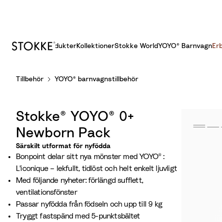
Produkter
Kollektioner
Stokke World
YOYO® Barnvagn
Er
S
Tillbehör
YOYO® barnvagnstillbehör
k
i
p
Stokke® YOYO® 0+
t
o
Newborn Pack
C
Särskilt utformat för nyfödda
o
Bonpoint delar sitt nya mönster med YOYO® :
n
L'iconique – lekfullt, tidlöst och helt enkelt ljuvligt
t
Med följande nyheter: förlängd sufflett,
e
ventilationsfönster
n
Passar nyfödda från födseln och upp till 9 kg
t
Tryggt fastspänd med 5-punktsbältet