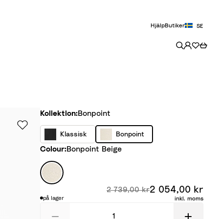
Hjälp
Butiker
SE
Kollektion
Kollektion:
Bonpoint
K
B
Klassisk
Bonpoint
l
o
Colour
Colour:
Bonpoint Beige
a
n
s
p
B
s
o
o
2 054,00 kr
Raba
i
i
Ursprungligt pris:
n
2 739,00 kr
på lager
inkl. moms
s
n
p
k
t
o