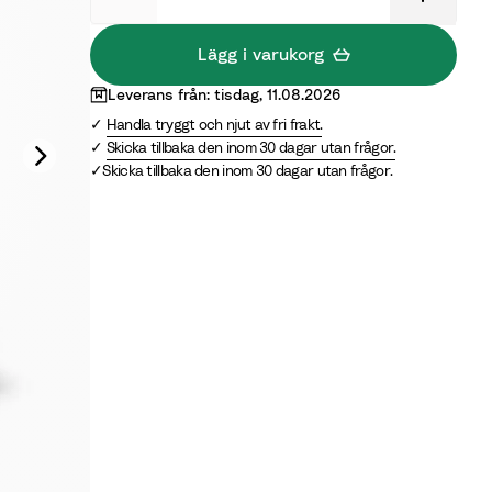
i
n
Lägg i varukorg
t
B
Leverans från: tisdag, 11.08.2026
e
Handla tryggt och njut av fri frakt.
i
Skicka tillbaka den inom 30 dagar utan frågor.
g
Skicka tillbaka den inom 30 dagar utan frågor.
e