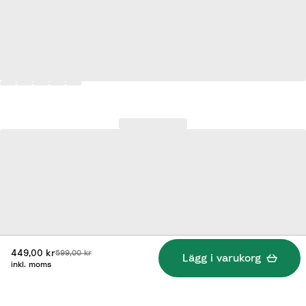
Rabatterat pris:
Ursprungligt pris:
449,00 kr
599,00 kr
Lägg i varukorg
inkl. moms