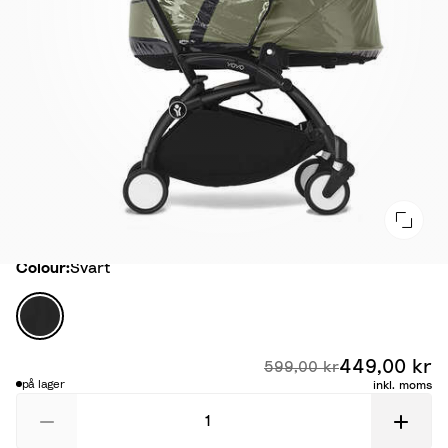
Colour
Colour:
Svart
S
v
a
449,00 kr
Ra
Ursprungligt pris:
599,00 kr
r
på lager
inkl. moms
t