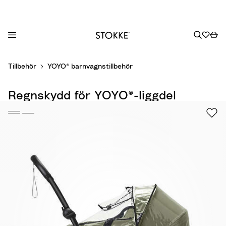
S
Tillbehör
YOYO® barnvagnstillbehör
k
i
Regnskydd för YOYO®-liggdel
p
t
o
C
o
n
t
e
n
t