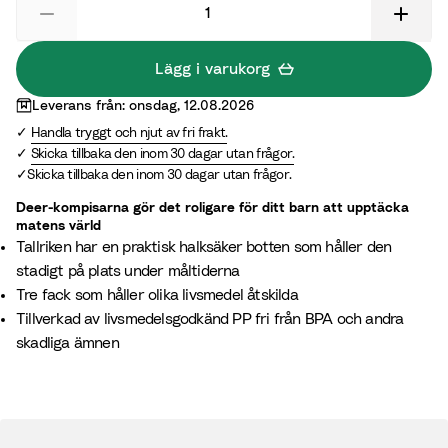
a
G
r
r
m
e
Lägg i varukorg
S
e
Leverans från: onsdag, 12.08.2026
a
n
Handla tryggt och njut av fri frakt.
n
Skicka tillbaka den inom 30 dagar utan frågor.
d
Skicka tillbaka den inom 30 dagar utan frågor.
Deer-kompisarna gör det roligare för ditt barn att upptäcka
matens värld
Tallriken har en praktisk halksäker botten som håller den
stadigt på plats under måltiderna
Tre fack som håller olika livsmedel åtskilda
Tillverkad av livsmedelsgodkänd PP fri från BPA och andra
skadliga ämnen