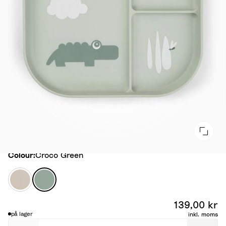
Colour
Colour:
Croco Green
T
C
i
r
n
o
139,00 kr
y
c
på lager
inkl. moms
F
o