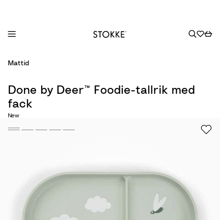
S
Mattid
k
i
Done by Deer™ Foodie-tallrik med
p
fack
t
o
New
C
o
n
t
e
n
t