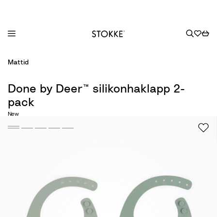
S
Mattid
k
i
Done by Deer™ silikonhaklapp 2-
p
pack
t
o
New
C
o
n
t
e
n
t