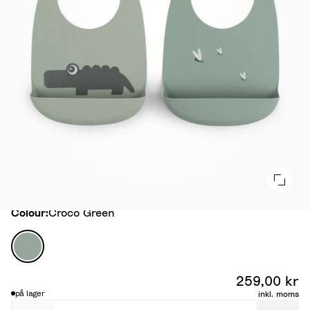
Colour
Colour:
Croco Green
C
r
o
259,00 kr
c
på lager
inkl. moms
o