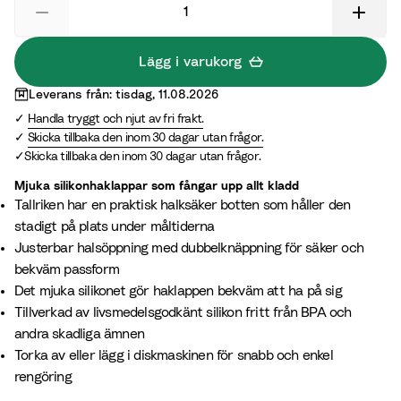
G
r
e
Lägg i varukorg
e
Leverans från: tisdag, 11.08.2026
n
Handla tryggt och njut av fri frakt.
Skicka tillbaka den inom 30 dagar utan frågor.
Skicka tillbaka den inom 30 dagar utan frågor.
Mjuka silikonhaklappar som fångar upp allt kladd
Tallriken har en praktisk halksäker botten som håller den
stadigt på plats under måltiderna
Justerbar halsöppning med dubbelknäppning för säker och
bekväm passform
Det mjuka silikonet gör haklappen bekväm att ha på sig
Tillverkad av livsmedelsgodkänt silikon fritt från BPA och
andra skadliga ämnen
Torka av eller lägg i diskmaskinen för snabb och enkel
rengöring