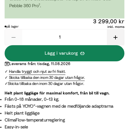
i
i
Pebble 360 Pro².
c
c
B
T
3 299,00 kr
l
r
på lager
inkl. moms
a
u
c
f
k
f
l
Lägg i varukorg
e
Leverans från: tisdag, 11.08.2026
Handla tryggt och njut av fri frakt.
Skicka tillbaka den inom 30 dagar utan frågor.
Skicka tillbaka den inom 30 dagar utan frågor.
Helt plant liggläge för maximal komfort, från bil till vagn.
Från 0–18 månader, 0–13 kg.
Fästs på YOYO®-vagnen med de medföljande adaptrarna
Helt plant liggläge
ClimaFlow-temperaturreglering
Easy-in-sele