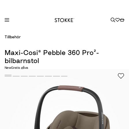
S
Tillbehör
k
i
Maxi-Cosi® Pebble 360 Pro²-
p
bilbarnstol
t
o
New
Gratis gåva
C
o
n
t
e
n
t