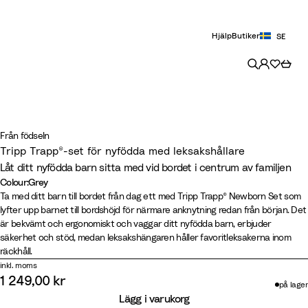
Hjälp
Butiker
SE
Från födseln
Tripp Trapp®-set för nyfödda med leksakshållare
Låt ditt nyfödda barn sitta med vid bordet i centrum av familjen
Colour
:
Grey
Colour
G
A
V
Ta med ditt barn till bordet från dag ett med Tripp Trapp® Newborn Set som
lyfter upp barnet till bordshöjd för närmare anknytning redan från början. Det
r
n
a
är bekvämt och ergonomiskt och vaggar ditt nyfödda barn, erbjuder
e
t
n
säkerhet och stöd, medan leksakshängaren håller favoritleksakerna inom
y
h
i
räckhåll.
r
l
inkl. moms
a
l
1 249,00 kr
på lager
c
a
Lägg i varukorg