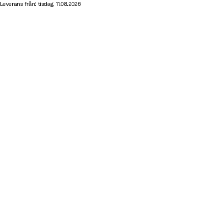
i
W
Leverans från: tisdag, 11.08.2026
t
h
e
i
t
e