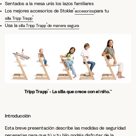
Sentados a la mesa unís los lazos familiares
®
Los mejores accesorios de Stokke
para tu
accesorios
®
silla Tripp Trapp
®
Usa la
silla Tripp Trapp
de manera segura
®
Tripp Trapp
- La silla que crece con el niño.™
Introducción
Esta breve presentación describe las medidas de seguridad
necesarias para que tú y tu hijo podáis disfrutar de la