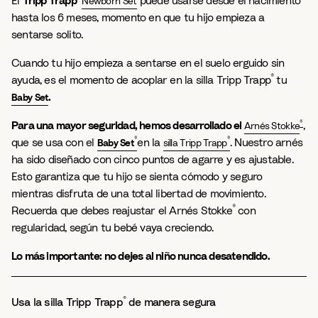
El
Tripp Trapp
puede usarse desde el nacimiento
Newborn Set
hasta los 6 meses, momento en que tu hijo empieza a
sentarse solito.
Cuando tu hijo empieza a sentarse en el suelo erguido sin
®
ayuda, es el momento de acoplar en la silla Tripp Trapp
tu
.
Baby Set
®
Para una mayor seguridad, hemos desarrollado el
,
Arnés Stokke
®
®
que se usa con el
en la
. Nuestro arnés
Baby Set
silla Tripp Trapp
ha sido diseñado con cinco puntos de agarre y es ajustable.
Esto garantiza que tu hijo se sienta cómodo y seguro
mientras disfruta de una total libertad de movimiento.
®
Recuerda que debes reajustar el Arnés Stokke
con
regularidad, según tu bebé vaya creciendo.
Lo más importante: no dejes al niño nunca desatendido.
®
Usa la silla Tripp Trapp
de manera segura