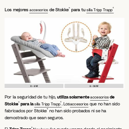
®
®
Los mejores
de Stokke
para tu
accesorios
silla Tripp Trapp
Por la seguridad de tu hijo,
utiliza solamente
de
accesorios
®
®
Stokke
para la
. Los
que no han sido
silla Tripp Trapp
accesorios
®
fabricados por Stokke
no han sido probados ni se ha
demostrado que sean seguros.
®