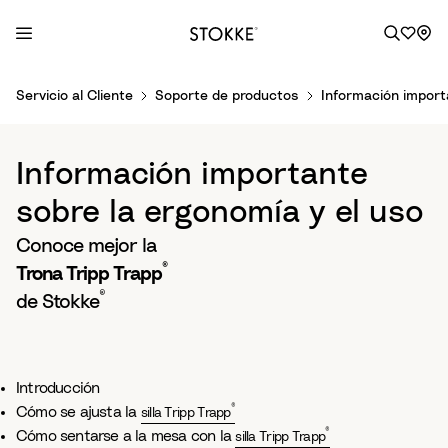
S
Servicio al Cliente
Soporte de productos
Información import
k
i
p
Información importante
t
o
sobre la ergonomía y el uso
C
Conoce mejor la
o
®
n
Trona Tripp Trapp
t
®
de Stokke
e
n
t
Introducción
®
Cómo se ajusta la
silla Tripp Trapp
®
Cómo sentarse a la mesa con la
silla Tripp Trapp