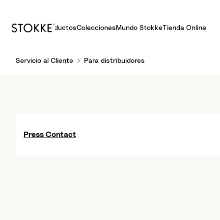
Productos
Colecciones
Mundo Stokke
Tienda Online
S
Servicio al Cliente
Para distribuidores
k
i
p
t
o
C
Press Contact
o
n
t
e
n
t