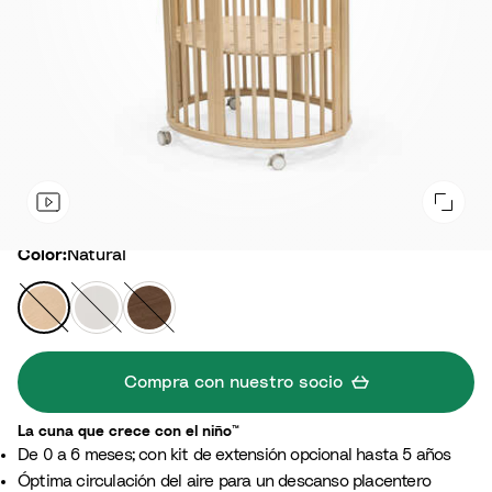
Color
Color:
Natural
N
B
M
a
l
a
t
a
r
u
n
r
Compra con nuestro socio
r
c
ó
a
o
n
La cuna que crece con el niño™
l
C
De 0 a 6 meses; con kit de extensión opcional hasta 5 años
á
Óptima circulación del aire para un descanso placentero