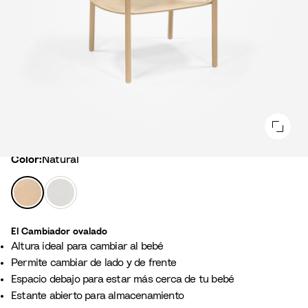
Color
Color:
Natural
N
B
a
l
t
a
El Cambiador ovalado​
u
n
Altura ideal para cambiar al bebé
r
c
Permite cambiar de lado y de frente
a
o
Espacio debajo para estar más cerca de tu bebé
l
Estante abierto para almacenamiento