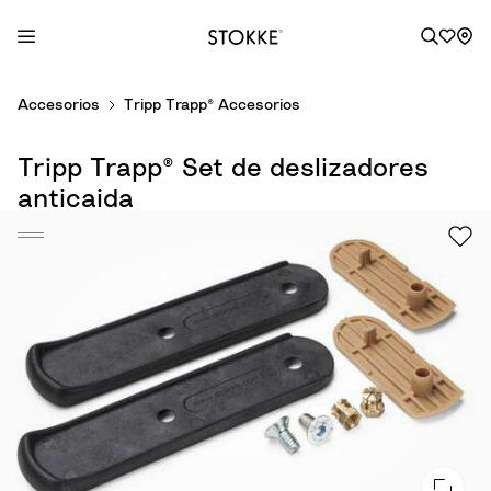
S
Accesorios
Tripp Trapp® Accesorios
k
i
Tripp Trapp® Set de deslizadores
p
t
anticaida
o
C
o
n
t
e
n
t