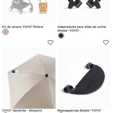
Kit de verano YOYO® Riviera
Adaptadores para sillas de coche
Stokke® YOYO®
Color
C
Color
N
a
e
p
g
r
r
i
o
YOYO® Sombrilla - Bonpoint
Reposapiernas Stokke® YOYO®