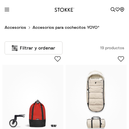
S
Accesorios
Accesorios para cochecitos YOYO®
k
i
p
Filtrar y ordenar
19 productos
t
o
C
o
n
t
e
n
t