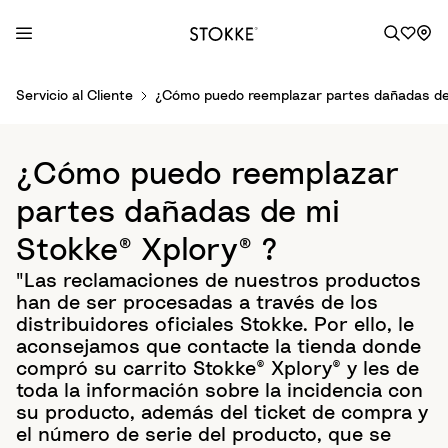
S
Servicio al Cliente
¿Cómo puedo reemplazar partes dañadas de 
k
i
p
¿Cómo puedo reemplazar
t
o
partes dañadas de mi
C
Stokke® Xplory® ?
o
n
"Las reclamaciones de nuestros productos
t
han de ser procesadas a través de los
e
distribuidores oficiales Stokke. Por ello, le
n
aconsejamos que contacte la tienda donde
t
compró su carrito Stokke® Xplory® y les de
toda la información sobre la incidencia con
su producto, además del ticket de compra y
el número de serie del producto, que se