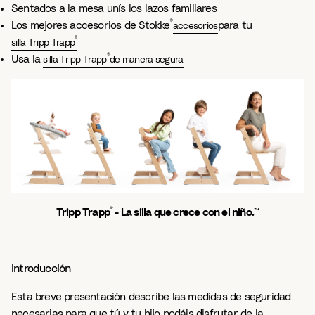
Sentados a la mesa unís los lazos familiares
®
Los mejores accesorios de Stokke
para tu
accesorios
®
silla Tripp Trapp
®
Usa la
silla Tripp Trapp
de manera segura
®
Tripp Trapp
- La silla que crece con el niño.™
Introducción
Esta breve presentación describe las medidas de seguridad
necesarias para que tú y tu hijo podáis disfrutar de la