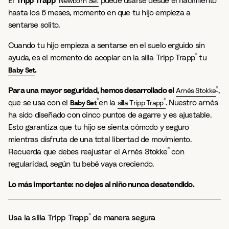
El
Tripp Trapp
puede usarse desde el nacimiento
Newborn Set
hasta los 6 meses, momento en que tu hijo empieza a
sentarse solito.
Cuando tu hijo empieza a sentarse en el suelo erguido sin
®
ayuda, es el momento de acoplar en la silla Tripp Trapp
tu
.
Baby Set
®
Para una mayor seguridad, hemos desarrollado el
,
Arnés Stokke
®
®
que se usa con el
en la
. Nuestro arnés
Baby Set
silla Tripp Trapp
ha sido diseñado con cinco puntos de agarre y es ajustable.
Esto garantiza que tu hijo se sienta cómodo y seguro
mientras disfruta de una total libertad de movimiento.
®
Recuerda que debes reajustar el Arnés Stokke
con
regularidad, según tu bebé vaya creciendo.
Lo más importante: no dejes al niño nunca desatendido.
®
Usa la silla Tripp Trapp
de manera segura