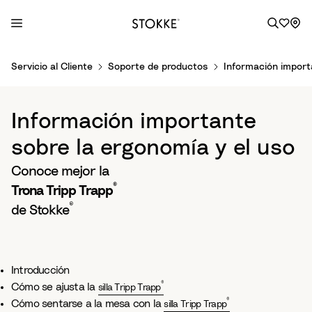
S
Servicio al Cliente
Soporte de productos
Información import
k
i
p
Información importante
t
o
sobre la ergonomía y el uso
C
Conoce mejor la
o
®
n
Trona Tripp Trapp
t
®
de Stokke
e
n
t
Introducción
®
Cómo se ajusta la
silla Tripp Trapp
®
Cómo sentarse a la mesa con la
silla Tripp Trapp