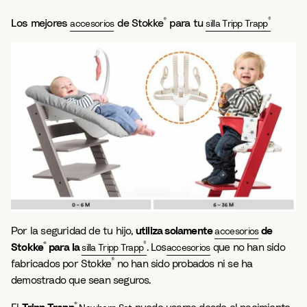
®
®
Los mejores
de Stokke
para tu
accesorios
silla Tripp Trapp
Por la seguridad de tu hijo,
utiliza solamente
de
accesorios
®
®
Stokke
para la
. Los
que no han sido
silla Tripp Trapp
accesorios
®
fabricados por Stokke
no han sido probados ni se ha
demostrado que sean seguros.
®