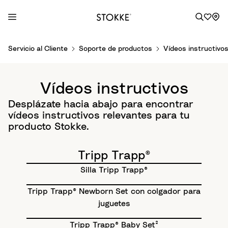
S
Servicio al Cliente
Soporte de productos
Vídeos instructivo
k
i
p
Vídeos instructivos
t
o
Desplázate hacia abajo para encontrar
C
vídeos instructivos relevantes para tu
o
producto Stokke.
n
t
Tripp Trapp®
e
Silla Tripp Trapp®
n
t
Tripp Trapp® Newborn Set con colgador para
juguetes
Tripp Trapp® Baby Set²