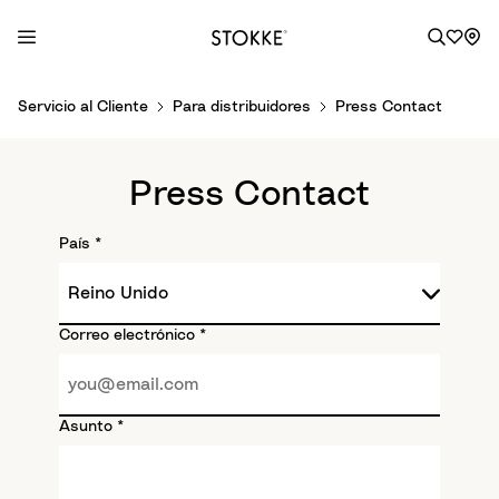
S
Servicio al Cliente
Para distribuidores
Press Contact
k
i
p
Press Contact
t
o
País
*
C
o
n
t
Correo electrónico
*
e
n
t
Asunto
*