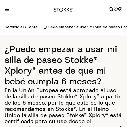
S
Servicio al Cliente
¿Puedo empezar a usar mi silla de paseo St
k
i
p
¿Puedo empezar a usar mi
t
o
silla de paseo Stokke®
C
Xplory® antes de que mi
o
n
bebé cumpla 6 meses?
t
En la Unión Europea está aprobado el uso
e
de la silla de paseo Stokke® Xplory® a partir
n
de los 6 meses, por lo que esto es lo que
t
recomendamos en Stokke®. En el Reino
Unido la silla de paseo Stokke® Xplory® está
certificada para su uso desde el