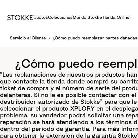
Productos
Colecciones
Mundo Stokke
Tienda Online
S
Servicio al Cliente
¿Cómo puedo reemplazar partes dañadas d
k
i
p
¿Cómo puedo reempla
t
o
"Las reclamaciones de nuestros productos han d
C
que contacte la tienda donde compró su carrito
o
ticket de compra y el número de serie del prod
n
delanteras. Si no le es posible contactar con e
t
destribuidor autorizado de Stokke® para que le
e
seleccionar el producto XPLORY en el despleg
n
problema, su vendedor podrá solicitar una repa
t
reparación se hará atendiendo a los términos d
dentro del período de garantía. Para más infor
para obtener la extensión de la garantía Stokke®