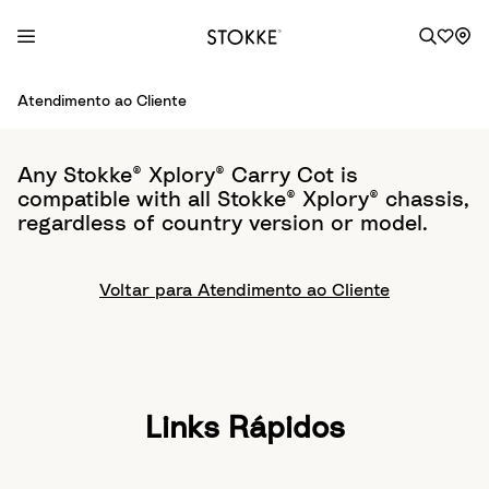
S
Atendimento ao Cliente
k
i
p
Any Stokke® Xplory® Carry Cot is
t
compatible with all Stokke® Xplory® chassis,
o
regardless of country version or model.
C
o
Voltar para Atendimento ao Cliente
n
t
e
n
t
Links Rápidos