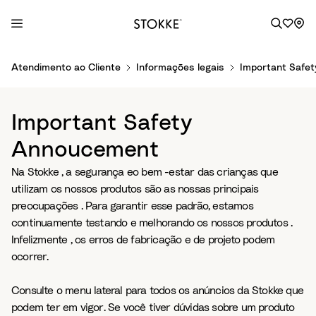
S
Atendimento ao Cliente
Informações legais
Important Safe
k
i
p
Important Safety
t
o
Annoucement
C
Na Stokke , a segurança eo bem -estar das crianças que
o
utilizam os nossos produtos são as nossas principais
n
preocupações . Para garantir esse padrão, estamos
t
continuamente testando e melhorando os nossos produtos .
e
Infelizmente , os erros de fabricação e de projeto podem
n
ocorrer.
t
Consulte o menu lateral para todos os anúncios da Stokke que
podem ter em vigor. Se você tiver dúvidas sobre um produto