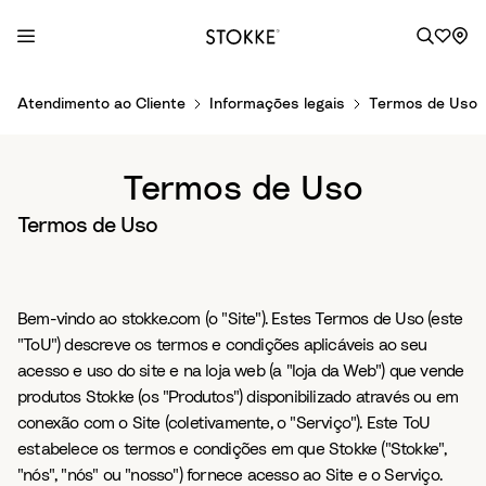
S
Atendimento ao Cliente
Informações legais
Termos de Uso
k
i
p
Termos de Uso
t
o
Termos de Uso
C
o
n
Bem-vindo ao stokke.com (o "Site"). Estes Termos de Uso (este
t
"ToU") descreve os termos e condições aplicáveis ao seu
e
acesso e uso do site e na loja web (a "loja da Web") que vende
n
produtos Stokke (os "Produtos") disponibilizado através ou em
t
conexão com o Site (coletivamente, o "Serviço"). Este ToU
estabelece os termos e condições em que Stokke ("Stokke",
"nós", "nós" ou "nosso") fornece acesso ao Site e o Serviço.