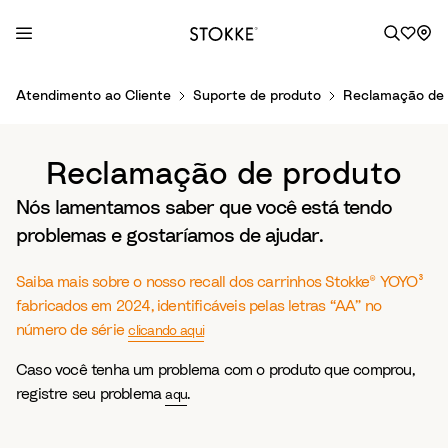
S
Atendimento ao Cliente
Suporte de produto
Reclamação de 
k
i
p
Reclamação de produto
t
o
Nós lamentamos saber que você está tendo
C
problemas e gostaríamos de ajudar.
o
n
Saiba mais sobre o nosso recall dos carrinhos Stokke® YOYO³
t
fabricados em 2024, identificáveis pelas letras “AA” no
e
número de série
clicando aqui
n
t
Caso você tenha um problema com o produto que comprou,
registre seu problema
.
aqu