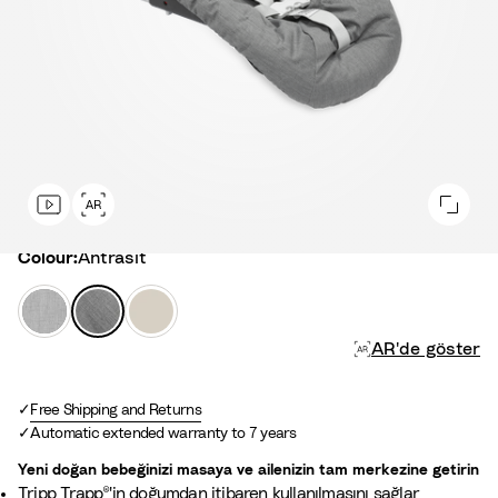
Colour
Colour:
Antrasit
G
A
V
r
n
a
AR'de göster
e
t
n
y
r
i
a
l
Free Shipping and Returns
s
y
Automatic extended warranty to 7 years
i
a
Yeni doğan bebeğinizi masaya ve ailenizin tam merkezine getirin
t
B
Tripp Trapp®'in doğumdan itibaren kullanılmasını sağlar