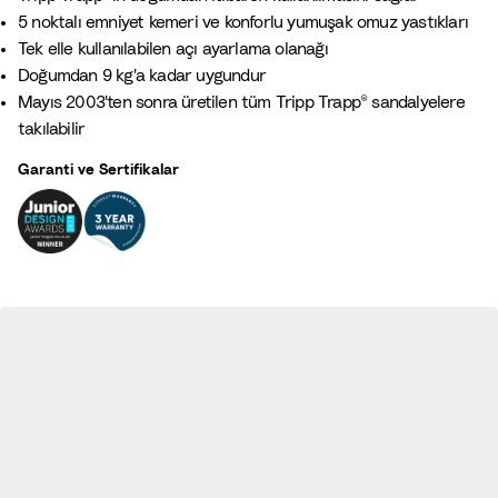
e
5 noktalı emniyet kemeri ve konforlu yumuşak omuz yastıkları
y
Tek elle kullanılabilen açı ayarlama olanağı
a
Doğumdan 9 kg'a kadar uygundur
z
Mayıs 2003'ten sonra üretilen tüm Tripp Trapp® sandalyelere
ı
takılabilir
Garanti ve Sertifikalar