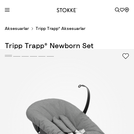
S
Aksesuarlar
Tripp Trapp® Aksesuarlar
k
i
Tripp Trapp® Newborn Set
p
t
o
C
o
n
t
e
n
t