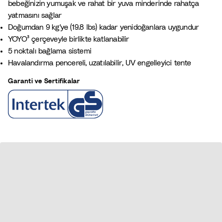
bebeğinizin yumuşak ve rahat bir yuva minderinde rahatça
n
a
a
e
yatmasını sağlar
Y
v
n
Doğumdan 9 kg'ye (19.8 lbs) kadar yenidoğanlara uygundur
e
i
c
YOYO³ çerçeveyle birlikte katlanabilir
ş
e
5 noktalı bağlama sistemi
i
M
Havalandırma pencereli, uzatılabilir, UV engelleyici tente
l
a
i
v
Garanti ve Sertifikalar
i
s
i