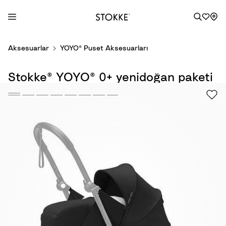
S
Aksesuarlar
YOYO® Puset Aksesuarları
k
i
Stokke® YOYO® 0+ yenidoğan paketi
p
t
o
C
o
n
t
e
n
t