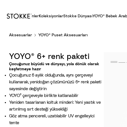
Ürünler
Koleksiyonlar
Stokke Dünyası
YOYO® Bebek Arab
S
Aksesuarlar
YOYO® Puset Aksesuarları
k
i
p
YOYO® 6+ renk paketi
t
o
Çocuğunuz büyüdü ve dünyayı, yola dönük olarak
keşfetmeye hazır
C
Çocuğunuz 6 aylık olduğunda, aynı çerçeveyi
o
kullanarak, yenidoğan çözümünüzü 6+ renk paketi
n
sayesinde değiştirin
t
YOYO³ çerçeveyle birlikte katlanabilir
e
Yeniden tasarlanan koltuk minderi: Yeni yastık ve
n
artırılmış sırt desteği yüksekliği
t
Göz atma pencereli, uzatılabilir UV engelleyici
tente