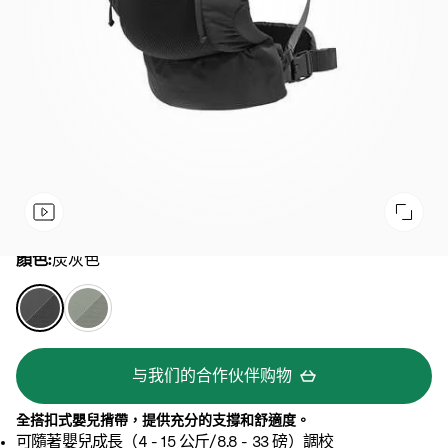
顏色
顏色:
炭灰色
炭
冰
灰
川
色
綠
与我们的合作伙伴购物
全搭扣式嬰兒揹帶，提供充分的支撐和舒適度。
可隨著嬰兒成長（4 - 15 公斤/8.8 - 33 磅）調校