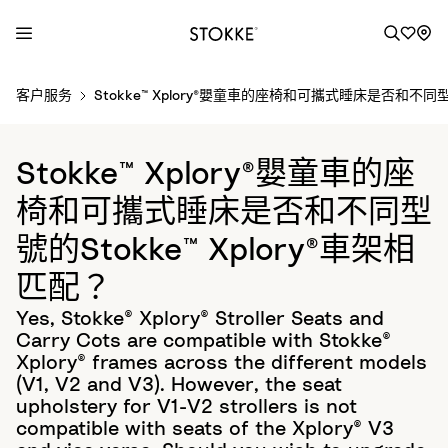
S
客户服务
Stokke™ Xplory®嬰童車的座椅和可攜式睡床是否和不同型號
k
i
p
Stokke™ Xplory®嬰童車的座
t
o
椅和可攜式睡床是否和不同型
C
號的Stokke™ Xplory®車架相
o
n
匹配？
t
Yes, Stokke® Xplory® Stroller Seats and
e
Carry Cots are compatible with Stokke®
n
Xplory® frames across the different models
t
(V1, V2 and V3). However, the seat
upholstery for V1-V2 strollers is not
compatible with seats of the Xplory® V3