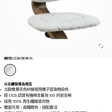
顏色
顏色:
北歐橡果灰
北
歐
橡
以永續發展為理念
果
北歐橡果灰色紗線使用橡子提取物染色
灰
經 OCS 認證有機棉含量為 100 的安全棉
採用 100% 再生纖維填充物
雙面可用，兩種顏色，搭配靈活