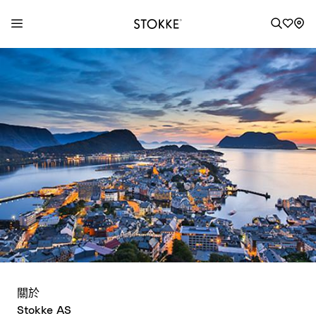
S
k
i
p
t
o
C
o
n
t
e
n
t
關於
Stokke AS