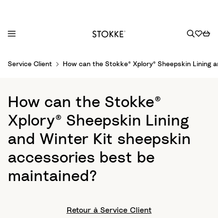
S
Service Client
How can the Stokke® Xplory® Sheepskin Lining a
k
i
p
How can the Stokke®
t
o
Xplory® Sheepskin Lining
C
and Winter Kit sheepskin
o
n
accessories best be
t
maintained?
e
n
t
Retour à Service Client