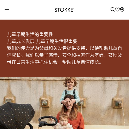
S
k
儿童早期生活的重要性
i
儿童成长发展
儿童早期生活很重要
p
我们的使命是为父母和关爱者提供支持，以便帮助儿童自
t
信成长。我们以亲子感情、安全和探索作为基础，鼓励父
o
母在日常生活中抓住机会，帮助儿童自信成长。
C
o
n
t
e
n
t