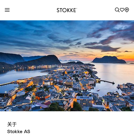
S
k
i
p
t
o
C
o
n
t
e
n
t
关于
Stokke AS