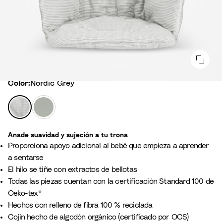
Color
Color:
Nordic Grey
N
V
o
e
r
r
Añade suavidad y sujeción a tu trona
d
d
Proporciona apoyo adicional al bebé que empieza a aprender
i
e
a sentarse
c
G
El hilo se tiñe con extractos de bellotas
G
l
Todas las piezas cuentan con la certificación Standard 100 de
r
a
Oeko-tex®
e
c
Hechos con relleno de fibra 100 % reciclada
y
i
Cojín hecho de algodón orgánico (certificado por OCS)
a