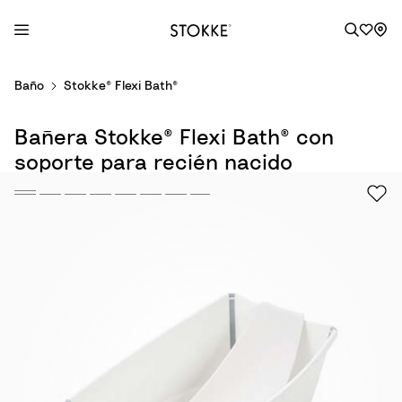
S
Baño
Stokke® Flexi Bath®
k
i
Bañera Stokke® Flexi Bath® con
p
t
soporte para recién nacido
o
C
o
n
t
e
n
t