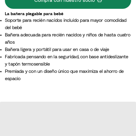
Compra con nuestro socio
c
e
O
o
A
c
La bañera plegable para bebé
r
é
Soporte para recién nacidos incluido para mayor comodidad
e
a
del bebé
n
n
Bañera adecuada para recién nacidos y niños de hasta cuatro
a
o
años​
Bañera ligera y portátil para usar en casa o de viaje
Fabricada pensando en la seguridad, con base antideslizante
y tapón termosensible​
Premiada y con un diseño único que maximiza el ahorro de
espacio