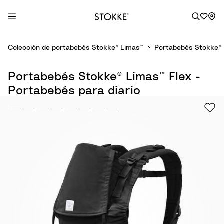
S
Colección de portabebés Stokke® Limas™
Portabebés Stokke® 
k
i
Portabebés Stokke® Limas™ Flex -
p
t
Portabebés para diario
o
C
o
n
t
e
n
t