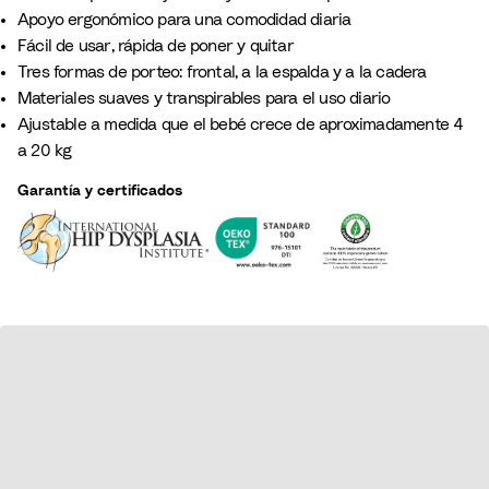
a
t
o
o
B
Apoyo ergonómico para una comodidad diaria
c
a
r
L
l
Fácil de usar, rápida de poner y quitar
i
a
i
u
Tres formas de porteo: frontal, a la espalda y a la cadera
a
l
l
e
Materiales suaves y transpirables para el uso diario
r
a
Ajustable a medida que el bebé crece de aproximadamente 4
a 20 kg
Garantía y certificados