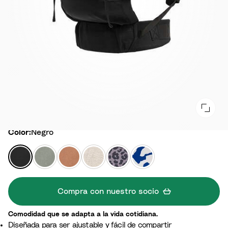
Color
Color:
Negro
N
V
T
B
L
A
e
e
e
e
e
l
g
r
r
i
o
e
r
d
r
g
p
s
Compra con nuestro socio
o
e
a
e
a
u
G
c
F
r
n
Comodidad que se adapta a la vida cotidiana.
l
o
l
d
d
Diseñada para ser ajustable y fácil de compartir