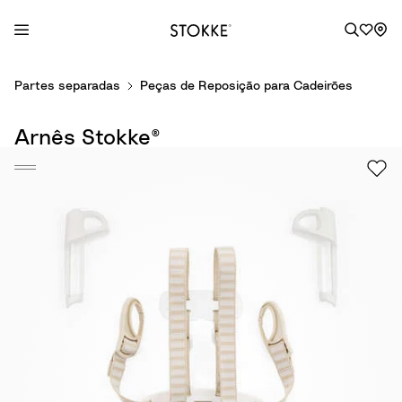
S
Partes separadas
Peças de Reposição para Cadeirões
k
i
Arnês Stokke®
p
t
o
C
o
n
t
e
n
t