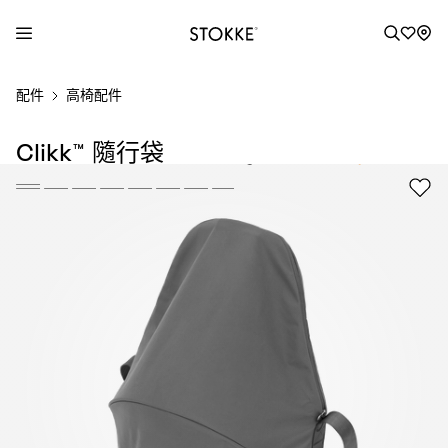
S
配件
高椅配件
k
i
Clikk™ 隨行袋
p
t
o
C
o
n
t
e
n
t