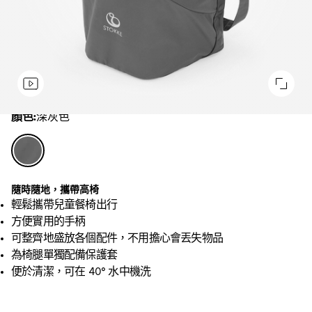
顏色
顏色:
深灰色
深
灰
色
隨時隨地，攜帶高椅
輕鬆攜帶兒童餐椅出行
方便實用的手柄
可整齊地盛放各個配件，不用擔心會丟失物品
為椅腿單獨配備保護套
便於清潔，可在 40° 水中機洗