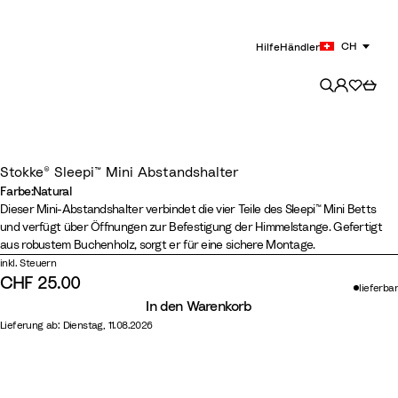
CH
Hilfe
Händler
Stokke® Sleepi™ Mini Abstandshalter
Farbe
:
Natural
Farbe
N
W
H
Dieser Mini-Abstandshalter verbindet die vier Teile des Sleepi™ Mini Betts
und verfügt über Öffnungen zur Befestigung der Himmelstange. Gefertigt
a
h
a
aus robustem Buchenholz, sorgt er für eine sichere Montage.
t
i
z
inkl. Steuern
u
t
y
CHF 25.00
lieferbar
r
e
G
In den Warenkorb
a
r
Lieferung ab: Dienstag, 11.08.2026
l
e
y