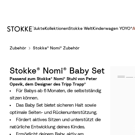
Produkte
Kollektionen
Stokke Welt
Kinderwagen YOYO®
A
S
Zubehör
Stokke® Nomi® Zubehör
k
i
p
Stokke® Nomi® Baby Set
t
o
Passend zum Stokke® Nomi® Stuhl von Peter
Opsvik, dem Designer des Tripp Trapp®​
C
Für Babys ab 6 Monaten, die selbstständig
o
sitzen können.
n
Das Baby Set bietet sicheren Halt sowie
t
optimale Seiten- und Rückenunterstützung.
e
Fördert aktives Sitzen und unterstützt die
n
natürliche Entwicklung deines Kindes.
t
Ermöglicht deinem Baby, aktiv am