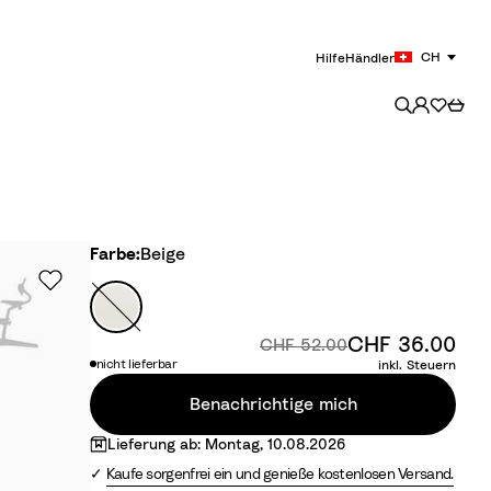
CH
Hilfe
Händler
Farbe
Farbe:
Beige
B
e
CHF 36.00
Raba
Originalpreis:
i
CHF 52.00
nicht lieferbar
inkl. Steuern
g
e
Benachrichtige mich
Lieferung ab: Montag, 10.08.2026
Kaufe sorgenfrei ein und genieße kostenlosen Versand.