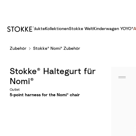
Produkte
Kollektionen
Stokke Welt
Kinderwagen YOYO®
A
S
Zubehör
Stokke® Nomi® Zubehör
k
i
p
Stokke® Haltegurt für
t
o
Nomi®
C
Outlet
o
5-point harness for the Nomi® chair
n
t
e
n
t