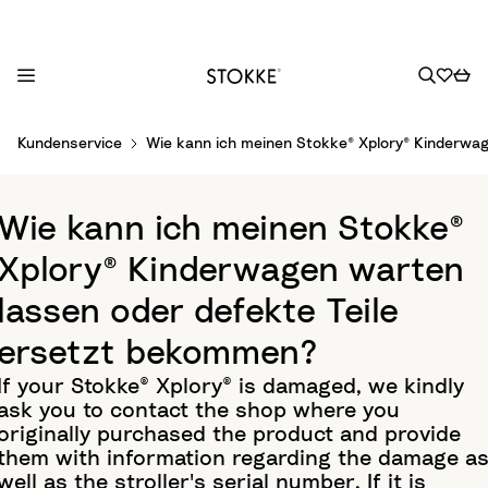
S
Kundenservice
Wie kann ich meinen Stokke® Xplory® Kinderwa
k
i
p
Wie kann ich meinen Stokke®
t
o
Xplory® Kinderwagen warten
C
lassen oder defekte Teile
o
n
ersetzt bekommen?
t
If your Stokke® Xplory® is damaged, we kindly
e
ask you to contact the shop where you
n
originally purchased the product and provide
t
them with information regarding the damage a
well as the stroller's serial number. If it is