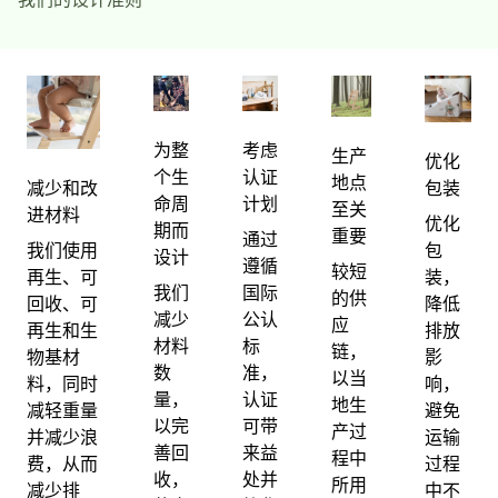
我们的设计准则
为整
考虑
生产
优化
个生
认证
地点
减少和改
包装
命周
计划
至关
进材料
优化
期而
重要
通过
我们使用
包
设计
遵循
较短
再生、可
装，
我们
国际
的供
回收、可
降低
减少
公认
应
再生和生
排放
材料
标
链，
物基材
影
数
准，
以当
料，同时
响，
量，
认证
地生
减轻重量
避免
以完
可带
产过
并减少浪
运输
善回
来益
程中
费，从而
过程
收，
处并
所用
减少排
中不