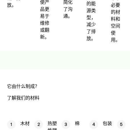
使产
简化
的能
放。
必要
品更
了沟
源类
的材
易于
通。
型，
料和
维修
减少
空间
或翻
了排
使
新。
放。
用。
它由什么制成？
了解我们的材料
木材
热塑
棉
包装
1
2
3
4
5