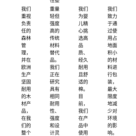
性塑
料
我们
重量
我们
我们
重视
轻但
为婴
致力
负责
强度
儿精
于通
任的
高的
心挑
过使
森林
传统
选高
用占
管
材料
品
地面
理，
替代
质、
积小
并在
品。
经久
的材
欧洲
我们
耐用
料进
生产
正在
且舒
行包
坚固
研究
适的
装，
耐用
具有
棉。
最大
的木
相同
目
限度
材产
耐用
前，
地减
品，
性、
我们
少对
在我
强度
在产
环境
们的
和设
品中
的影
整个
计灵
使用
响。