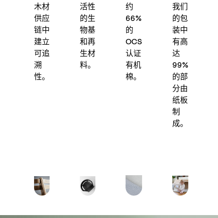
木材
活性
约
我们
供应
的生
66%
的包
链中
物基
的
装中
建立
和再
OCS
有高
可追
生材
认证
达
溯
料。
有机
99%
性。
棉。
的部
分由
纸板
制
成。