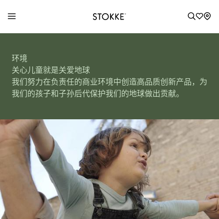
S
k
环境
i
关心儿童就是关爱地球
p
我们努力在负责任的商业环境中创造高品质创新产品，为
t
我们的孩子和子孙后代保护我们的地球做出贡献。
o
C
o
n
t
e
n
t