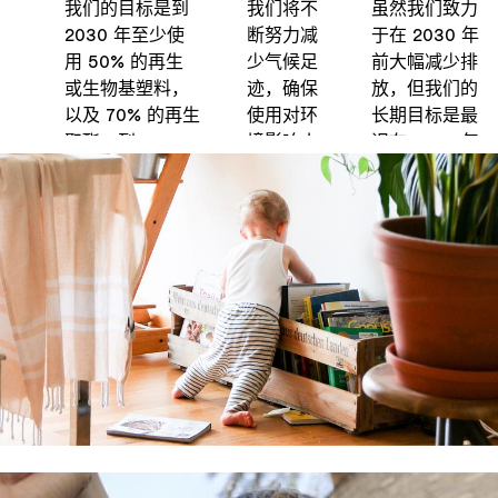
我们的目标是到
我们将不
虽然我们致力
2030 年至少使
断努力减
于在 2030 年
用 50% 的再生
少气候足
前大幅减少排
或生物基塑料，
迹，确保
放，但我们的
以及 70% 的再生
使用对环
长期目标是最
聚酯。到 2030
境影响小
迟在 2050 年
年，我们所有的
的再生或
前实现全球净
木制品都将通过
生物基材
零排放，以便
FSC® 认证，并
料、以合
将全球变暖限
可追溯到森林。
乎道德的
制在 1.5°C。
方式生产
产品。