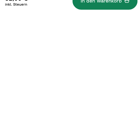
In den Warenkorb
inkl. Steuern
Was gehört dazu?