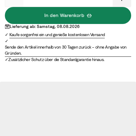
r
G
e
r
In den Warenkorb
y
e
Lieferung ab: Samstag, 08.08.2026
e
Kaufe sorgenfrei ein und genieße kostenlosen Versand
n
Sende den Artikel innerhalb von 30 Tagen zurück – ohne Angabe von
Gründen.
Zusätzlicher Schutz über die Standardgarantie hinaus.