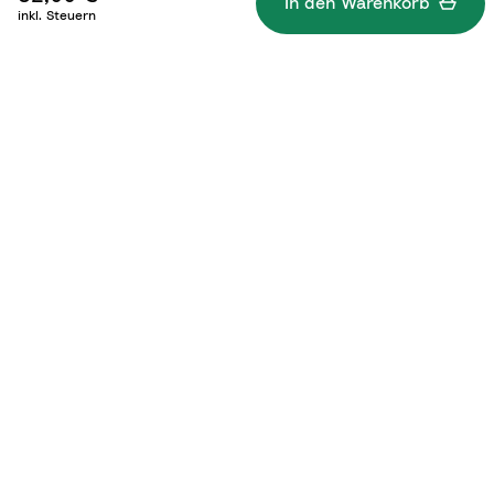
In den Warenkorb
inkl. Steuern
Was gehört dazu?