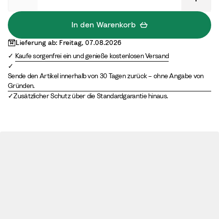
r
G
e
r
In den Warenkorb
y
e
Lieferung ab: Freitag, 07.08.2026
e
Kaufe sorgenfrei ein und genieße kostenlosen Versand
n
Sende den Artikel innerhalb von 30 Tagen zurück – ohne Angabe von
Gründen.
Zusätzlicher Schutz über die Standardgarantie hinaus.