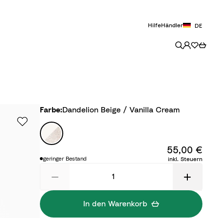
Hilfe
Händler
DE
Farbe
Farbe:
Dandelion Beige / Vanilla Cream
D
a
55,00 €
n
geringer Bestand
inkl. Steuern
d
e
l
i
In den Warenkorb
o