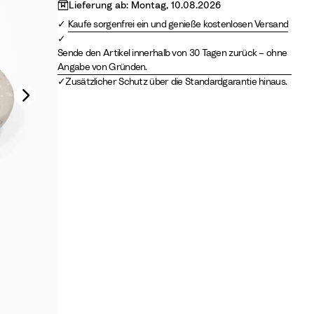
n
Lieferung ab: Montag, 10.08.2026
B
Kaufe sorgenfrei ein und genieße kostenlosen Versand
e
i
Sende den Artikel innerhalb von 30 Tagen zurück – ohne
Angabe von Gründen.
g
Zusätzlicher Schutz über die Standardgarantie hinaus.
e
/
V
a
n
i
l
l
a
C
r
e
a
m