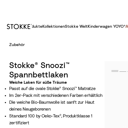
Produkte
Kollektionen
Stokke Welt
Kinderwagen YOYO®
A
S
Zubehör
k
i
p
Stokke® Snoozi™
t
Spannbettlaken
o
C
Weiche Laken für süße Träume
Passt auf die ovale Stokke® Snoozi™ Matratze
o
Im 2er-Pack mit verschiedenen Farben erhältlich
n
Die weiche Bio-Baumwolle ist sanft zur Haut
t
deines Neugeborenen
e
Standard 100 by Oeko-Tex®, Produktklasse 1
n
zertifiziert
t