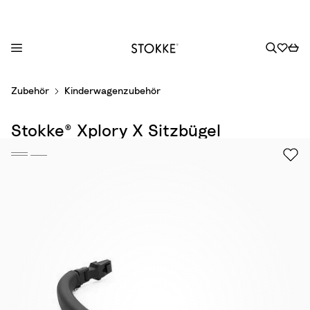
S
Zubehör
Kinderwagenzubehör
k
i
Stokke® Xplory X Sitzbügel
p
t
o
C
o
n
t
e
n
t