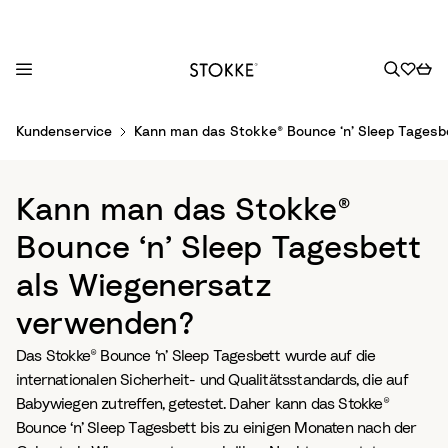
S
Kundenservice
Kann man das Stokke® Bounce ‘n’ Sleep Tagesb
k
i
p
Kann man das Stokke®
t
o
Bounce ‘n’ Sleep Tagesbett
C
als Wiegenersatz
o
n
verwenden?
t
e
Das Stokke® Bounce ‘n’ Sleep Tagesbett wurde auf die
n
internationalen Sicherheit- und Qualitätsstandards, die auf
t
Babywiegen zutreffen, getestet. Daher kann das Stokke®
Bounce ‘n’ Sleep Tagesbett bis zu einigen Monaten nach der